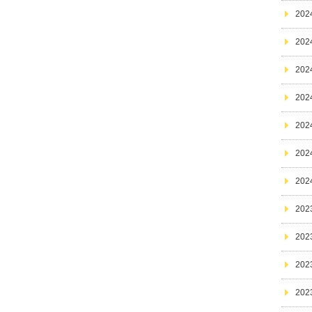
20
20
20
20
20
20
20
20
20
20
20