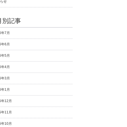
らせ
月別記事
26年7月
26年6月
26年5月
26年4月
26年3月
26年1月
25年12月
25年11月
25年10月