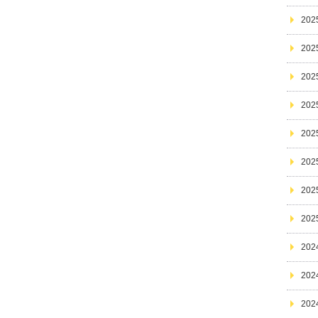
20
20
20
20
20
20
20
20
20
20
20