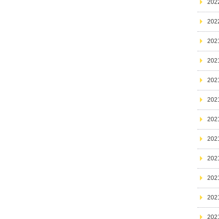
20
20
20
20
20
20
20
20
20
20
20
20