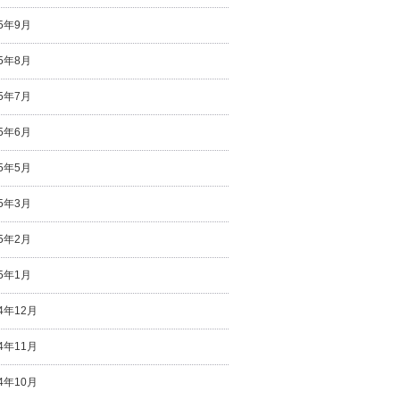
25年9月
25年8月
25年7月
25年6月
25年5月
25年3月
25年2月
25年1月
24年12月
24年11月
24年10月