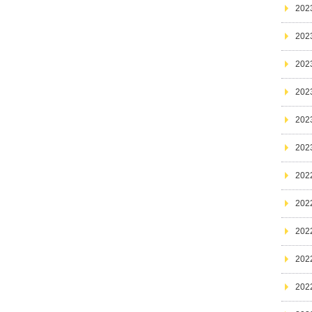
20
20
20
20
20
20
20
20
20
20
20