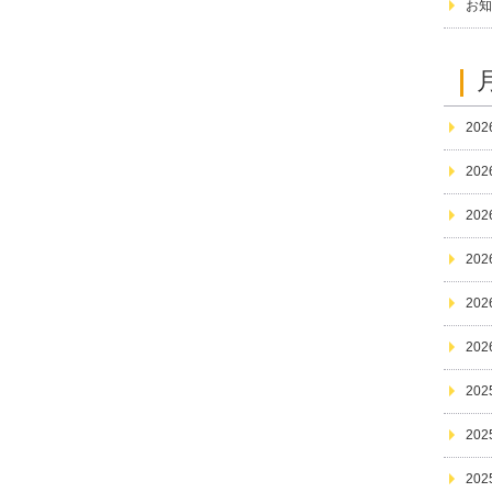
お知
20
20
20
20
20
20
20
20
20