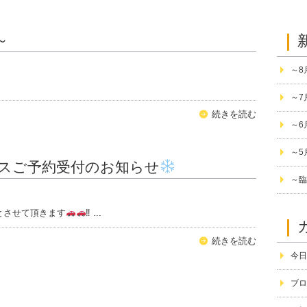
～
～8
～7
続きを読む
～6
～5
スご予約受付のお知らせ
～臨
とさせて頂きます
‼ ...
続きを読む
今日
ブロ