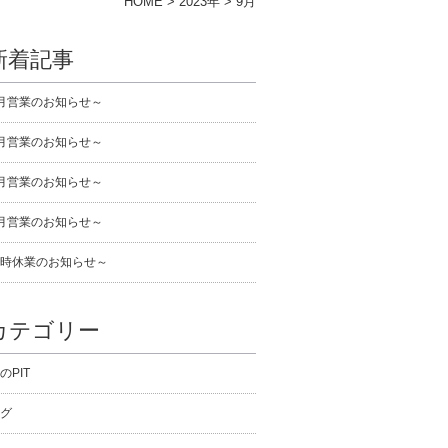
HOME
>
2023年
>
9月
新着記事
月営業のお知らせ～
月営業のお知らせ～
月営業のお知らせ～
月営業のお知らせ～
時休業のお知らせ～
カテゴリー
のPIT
グ