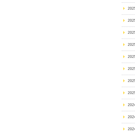
20
20
20
20
20
20
20
20
20
20
20