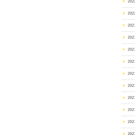
20
20
20
20
20
20
20
20
20
20
20
20