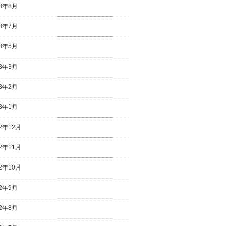
23年8月
23年7月
23年5月
23年3月
23年2月
23年1月
22年12月
22年11月
22年10月
22年9月
22年8月